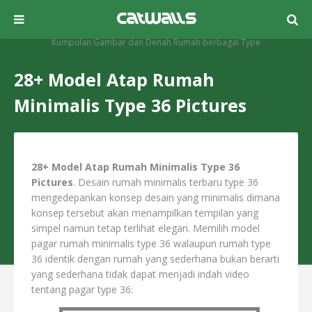
Kumpulan Gambar dan Denah Rumah berbagai Type
28+ Model Atap Rumah
Minimalis Type 36 Pictures
28+ Model Atap Rumah Minimalis Type 36
Pictures
. Desain rumah minimalis terbaru type 36
mengedepankan konsep desain yang minimalis dimana
konsep tersebut akan menampilkan tempilan yang
simpel namun tetap terlihat elegan. Memilih model
pagar rumah minimalis type 36 walaupun rumah type
36 identik dengan rumah yang sederhana bukan berarti
yang sederhana tidak dapat menjadi indah video
tentang pagar type 36: