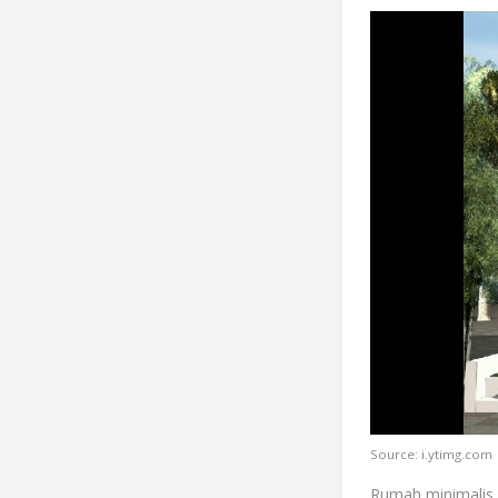
Source: i.ytimg.com
Rumah minimalis 