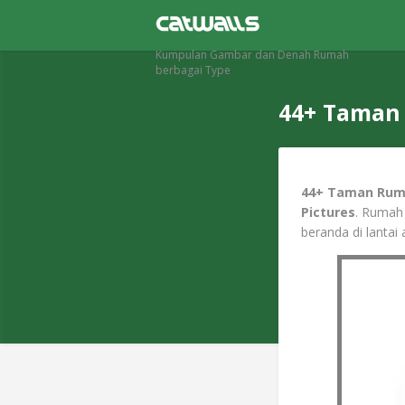
Kumpulan Gambar dan Denah Rumah
berbagai Type
44+ Taman 
44+ Taman Ruma
Pictures
. Rumah
beranda di lantai