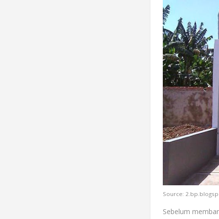
Source: 2.bp.blogs
Sebelum membangu