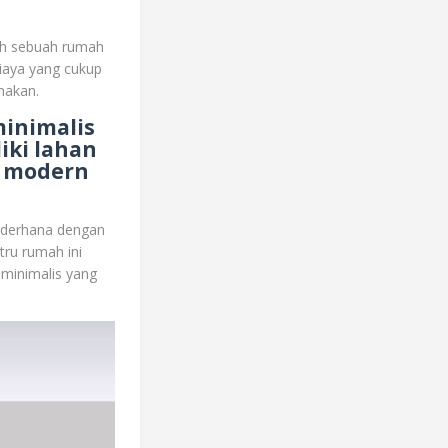
leh sebuah rumah
iaya yang cukup
nakan.
minimalis
iki lahan
g modern
sederhana dengan
stru rumah ini
 minimalis yang