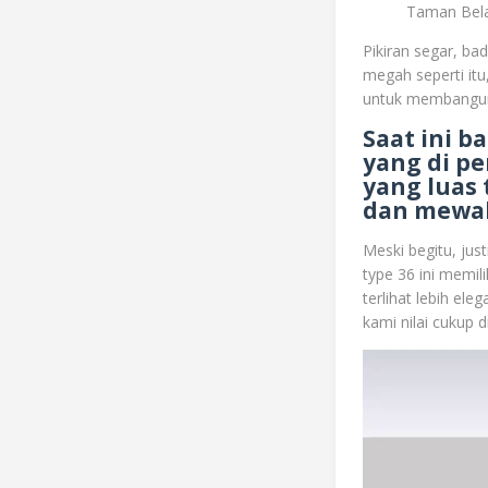
Taman Bela
Pikiran segar, ba
megah seperti it
untuk membangun. 
Saat ini 
yang di p
yang luas
dan mewa
Meski begitu, jus
type 36 ini memili
terlihat lebih el
kami nilai cukup d