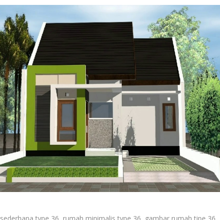
sederhana type 36, rumah minimalis type 36, gambar rumah tipe 36