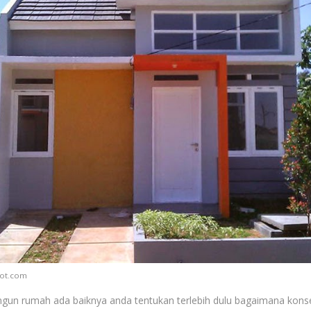
pot.com
n rumah ada baiknya anda tentukan terlebih dulu bagaimana kons