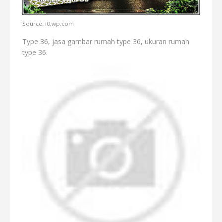
Source: i0.wp.com
Type 36, jasa gambar rumah type 36, ukuran rumah
type 36.