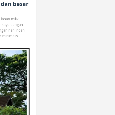
 dan besar
lahan milik
ar kayu dengan
angan nan indah
h minimalis