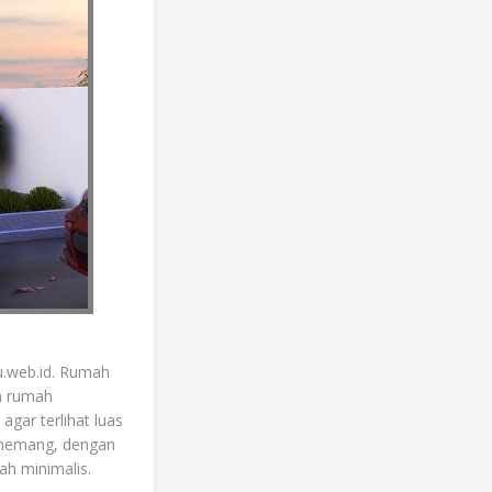
u.web.id. Rumah
in rumah
agar terlihat luas
n memang, dengan
ah minimalis.