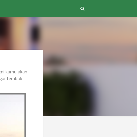
akni kamu akan
gar tembok