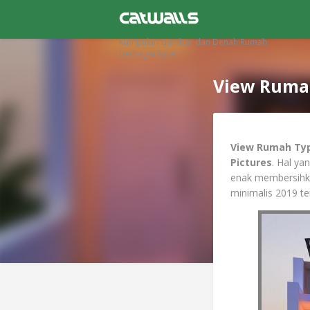
Kumpulan Gambar dan Denah Rumah
berbagai Type
View Rumah
View Rumah Typ
Pictures
. Hal ya
enak membersihk
minimalis 2019 te