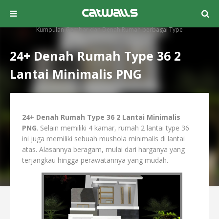
Kumpulan Gambar dan Denah Rumah berbagai Type
24+ Denah Rumah Type 36 2
Lantai Minimalis PNG
24+ Denah Rumah Type 36 2 Lantai Minimalis
PNG
. Selain memiliki 4 kamar, rumah 2 lantai type 36
ini juga memiliki sebuah mushola minimalis di lantai
atas. Alasannya beragam, mulai dari harganya yang
terjangkau hingga perawatannya yang mudah.