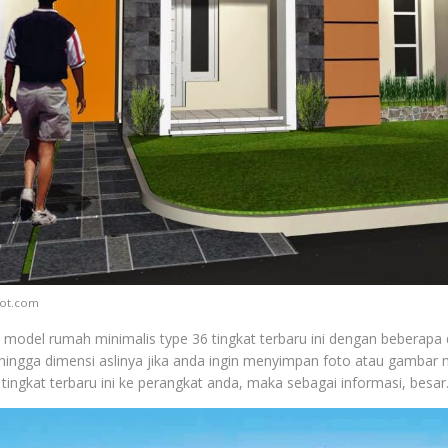
pot.com
 model rumah minimalis type 36 tingkat terbaru ini dengan beberapa d
hingga dimensi aslinya jika anda ingin menyimpan foto atau gambar
 tingkat terbaru ini ke perangkat anda, maka sebagai informasi, besar