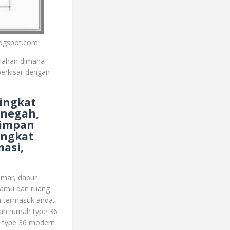
logspot.com
 lahan dimana
berkisar dengan
tingkat
enegah,
yimpan
ingkat
masi,
amar, dapur
 tamu dan ruang
 termasuk anda.
nah rumah type 36
s type 36 modern