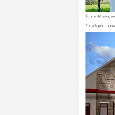
Source: lh5.google
Proyek perumahan