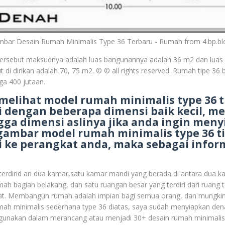
bar Desain Rumah Minimalis Type 36 Terbaru - Rumah from 4.bp.b
tersebut maksudnya adalah luas bangunannya adalah 36 m2 dan luas
 di dirikan adalah 70, 75 m2. © © all rights reserved. Rumah tipe 36 
ga 400 jutaan.
 melihat model rumah minimalis type 36 
i dengan beberapa dimensi baik kecil, m
gga dimensi aslinya jika anda ingin men
 gambar model rumah minimalis type 36 t
i ke perangkat anda, maka sebagai infor
terdirid ari dua kamar,satu kamar mandi yang berada di antara dua k
rumah bagian belakang, dan satu ruangan besar yang terdiri dari ruang
at. Membangun rumah adalah impian bagi semua orang, dan mungkin
mah minimalis sederhana type 36 diatas, saya sudah menyiapkan de
gunakan dalam merancang atau menjadi 30+ desain rumah minimali