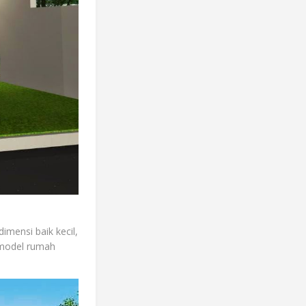
imensi baik kecil,
 model rumah
.