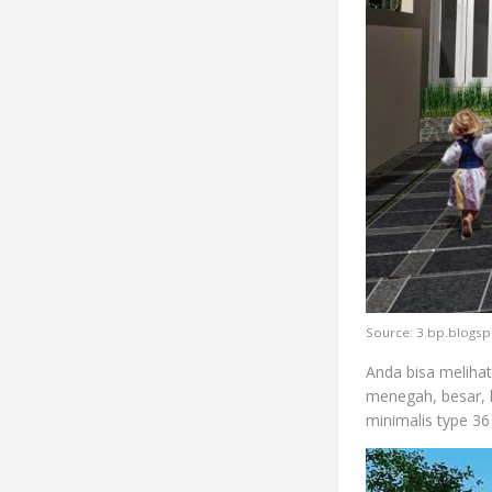
Source: 3.bp.blogs
Anda bisa melihat
menegah, besar, 
minimalis type 36