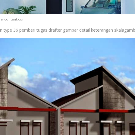
usercontent.com
 type 36 pemberi tugas drafter gambar detail keterangan skalagamb