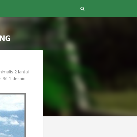
PNG
imalis 2 lantai
 36 1 desain