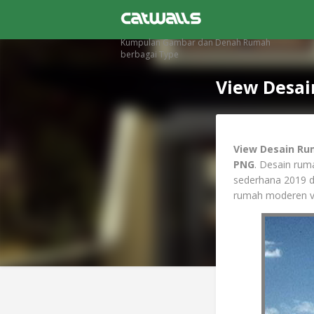
Kumpulan Gambar dan Denah Rumah
berbagai Type
View Desai
View Desain Ru
PNG
. Desain rum
sederhana 2019 d
rumah moderen v