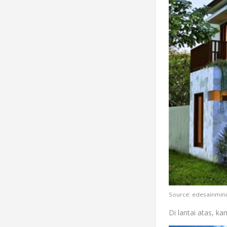
Source: edesainmin
Di lantai atas, k