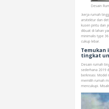
Desain Ruma
.kerja rumah ting
arsitektur dan de
kusen pintu dan j
dibuat di lahan y
minimalis type 36
cukup lebar.
Temukan i
tingkat u
Desain rumah ting
sederhana 2019 d
berkreasi. Model 
memilih rumah mi
mencukupi. Misaln