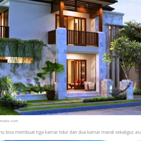
imalis.com
amu bisa membuat tiga kamar tidur dan dua kamar mandi sekaligus asa