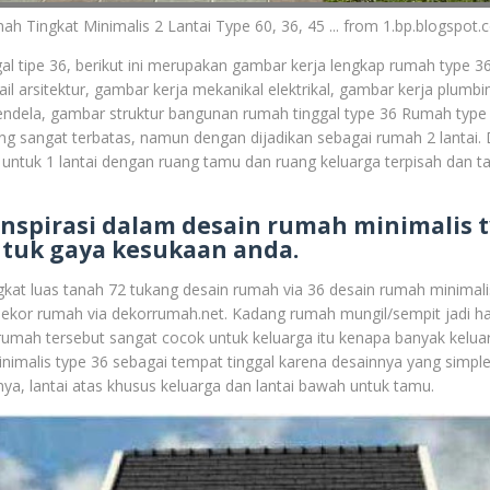
h Tingkat Minimalis 2 Lantai Type 60, 36, 45 ... from 1.bp.blogspot
gal tipe 36, berikut ini merupakan gambar kerja lengkap rumah type 3
tail arsitektur, gambar kerja mekanikal elektrikal, gambar kerja plumb
endela, gambar struktur bangunan rumah tinggal type 36 Rumah type 
ang sangat terbatas, namun dengan dijadikan sebagai rumah 2 lantai
 untuk 1 lantai dengan ruang tamu dan ruang keluarga terpisah dan 
nspirasi dalam desain rumah minimalis t
ntuk gaya kesukaan anda.
kat luas tanah 72 tukang desain rumah via 36 desain rumah minimalis
ekor rumah via dekorrumah.net. Kadang rumah mungil/sempit jadi h
rumah tersebut sangat cocok untuk keluarga itu kenapa banyak kelua
nimalis type 36 sebagai tempat tinggal karena desainnya yang simp
ya, lantai atas khusus keluarga dan lantai bawah untuk tamu.