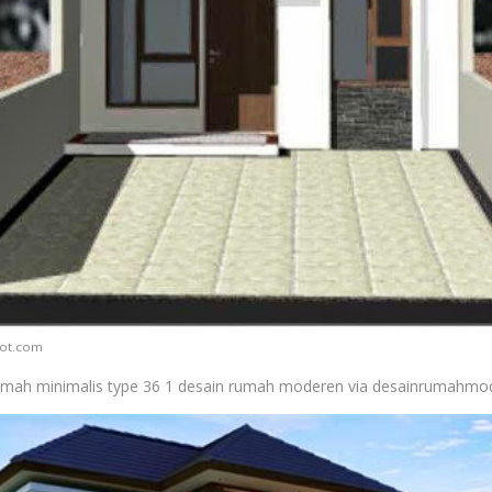
pot.com
mah minimalis type 36 1 desain rumah moderen via desainrumahmo