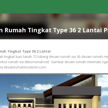
n Rumah Tingkat Type 36 2 Lantai 
mah Tingkat Type 36 2 Lantai
ah tingkat luas tanah 72 tukang desain rumah via 36 desain rumah min
ekor rumah via dekorrumah.net. Gambar desain rumah minimalis type
ia desainrumahmoderen.com.