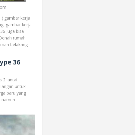
.com
6 ( gambar kerja
ing, gambar kerja
36 juga bisa
. Denah rumah
taman belakang
ype 36
 2 lantai
alangan untuk
rga baru yang
le namun